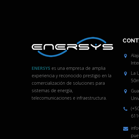
CONT
Ala
Inte
ENERSYS
es una empresa de amplia
La 
experiencia y reconocido prestigio en la
50m 
comercialización de soluciones para
sistemas de energía,
Guan
telecomunicaciones e infraestructura.
Univ
(+5
611
inf
pue