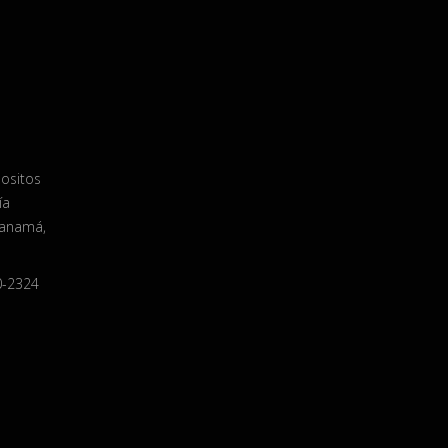
positos
ía
Panamá,
0-2324