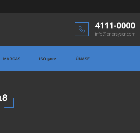
4111-0000
info@enersyscr.com
MARCAS
ISO 9001
ÚNASE
18