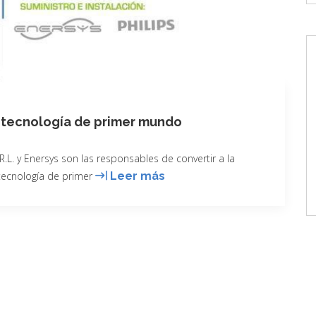
n tecnología de primer mundo
. y Enersys son las responsables de convertir a la
Península
tecnología de primer
Leer más
de
Nicoya
se
ilumina
con
tecnología
de
primer