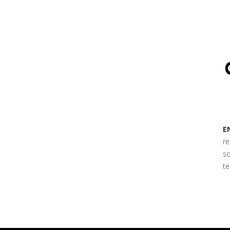
mundo
E
re
so
te