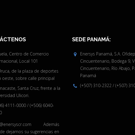
ÁCTENOS
SEDE PANAMÁ:
juela, Centro de Comercio
Enersys Panamá, S.A. Ofide
rnacional, Local 101
Cincuentenario, Bodega 9, V
Cincuentenario, Río Abajo, 
Uruca, de la plaza de deportes
Panamá
oeste, sobre calle principal
(+507) 310-2322
/
(+507) 31
acaste, Santa Cruz, frente a la
ersidad Ulicori.
06) 4111-0000
/
(+506) 6040-
0
o@enersyscr.com
Además
de dejarnos su sugerencias en