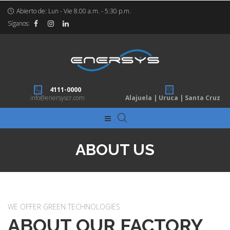
Abierto de: Lun - Vie 8.00 a.m. - 5:30 p.m.
Síganos:
4111-0000
info@enersyscr.com
Alajuela | Uruca | Santa Cruz
ABOUT US
WE OFFER GREEN TECHNOLOGIES
ABOUT OUR FACTORY