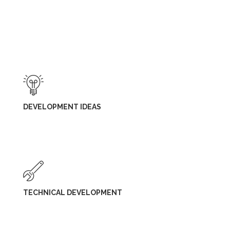
Curabitur vitae arcu nec metus ultrices scelerisque facilisis id leo.
Praesent iaculis lorem ut dictum tempus. Pellentesque sit amet
erat at orci bibendum consequat.
DEVELOPMENT IDEAS
TECHNICAL DEVELOPMENT