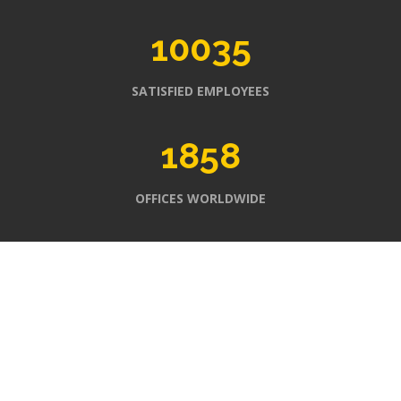
10035
SATISFIED EMPLOYEES
1858
OFFICES WORLDWIDE
FROM IDEA TO REALIZATION
SERVICES WE PROVIDE
Lorem ipsum dolor sit amet, consectetur adipiscing elit.