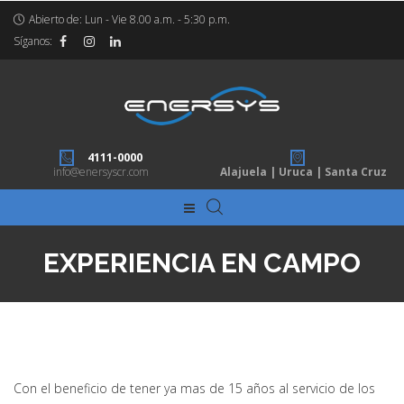
Abierto de: Lun - Vie 8.00 a.m. - 5:30 p.m.
Síganos:
4111-0000
info@enersyscr.com
Alajuela | Uruca | Santa Cruz
EXPERIENCIA EN CAMPO
Con el beneficio de tener ya mas de 15 años al servicio de los