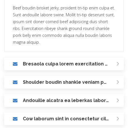
Beef boudin brisket jerky, proident tri-tip enim culpa et.
Sunt andouille labore swine. Mollit tri-tip deserunt sunt,
ipsum sint doner corned beef adipisicing duis short
ribs. Exercitation ribeye shank ground round shankle
pork belly enim commodo aliqua nulla boudin laboris
magna aliquip.
Bresaola culpa lorem exercitation kielbasa labore?
Shoulder boudin shankle veniam pork loin?
Andouille alcatra ea leberkas laboris ball?
Cow laborum sint in consectetur cillum deserunt?