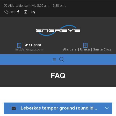
Abierto de: Lun - Vie 8.00 a.m. - 5:30 p.m.
Síganos:
4111-0000
info@enersyscr.com
Alajuela | Uruca | Santa Cruz
FAQ
Leberkas tempor ground round id qui boudin officia?