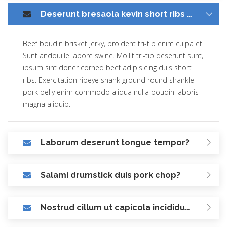
Deserunt bresaola kevin short ribs occaecat?
Beef boudin brisket jerky, proident tri-tip enim culpa et.
Sunt andouille labore swine. Mollit tri-tip deserunt sunt,
ipsum sint doner corned beef adipisicing duis short
ribs. Exercitation ribeye shank ground round shankle
pork belly enim commodo aliqua nulla boudin laboris
magna aliquip.
Laborum deserunt tongue tempor?
Salami drumstick duis pork chop?
Nostrud cillum ut capicola incididunt?