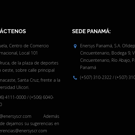
ÁCTENOS
SEDE PANAMÁ:
juela, Centro de Comercio
Enersys Panamá, S.A. Ofide
rnacional, Local 101
Cincuentenario, Bodega 9, V
Cincuentenario, Río Abajo, 
Uruca, de la plaza de deportes
Panamá
oeste, sobre calle principal
(+507) 310-2322
/
(+507) 31
acaste, Santa Cruz, frente a la
ersidad Ulicori.
06) 4111-0000
/
(+506) 6040-
0
o@enersyscr.com
Además
de dejarnos su sugerencias en
erencias@enersyscr.com