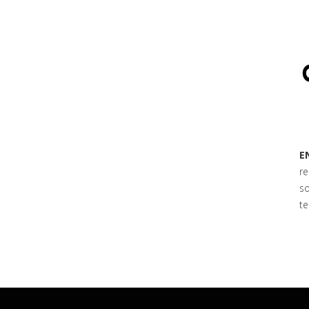
E
re
so
te