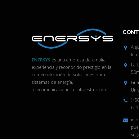
CONT
Ala
Inte
ENERSYS
es una empresa de amplia
La 
experiencia y reconocido prestigio en la
50m 
comercialización de soluciones para
sistemas de energía,
Guan
telecomunicaciones e infraestructura.
Univ
(+5
611
inf
pue
sug