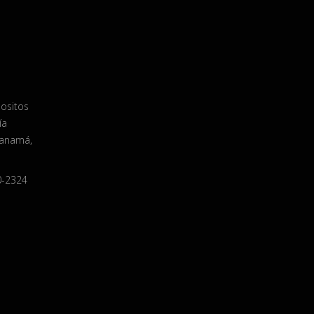
positos
ía
Panamá,
0-2324