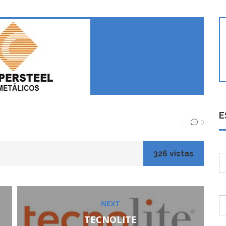
E
0
326 vistas
NEXT
Next
post:
TECNOLITE