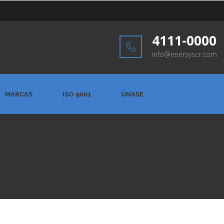
4111-0000
info@enersyscr.com
MARCAS
ISO 9001
ÚNASE