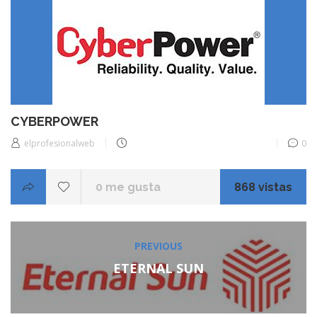
CYBERPOWER
elprofesionalweb
0
0
me gusta
868 vistas
Navegación
PREVIOUS
Previous
de
post:
ETERNAL SUN
entradas