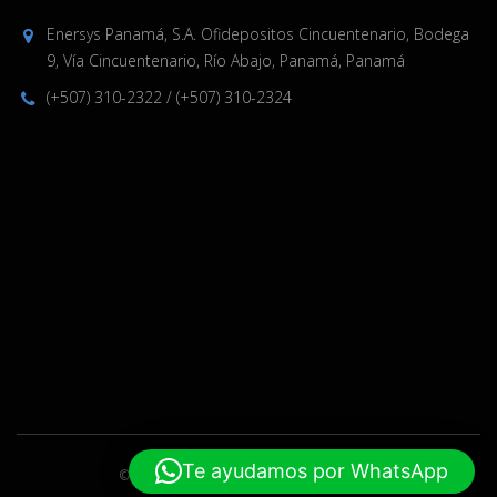
Enersys Panamá, S.A. Ofidepositos Cincuentenario, Bodega
9, Vía Cincuentenario, Río Abajo, Panamá, Panamá
(+507) 310-2322
/
(+507) 310-2324
Te ayudamos por WhatsApp
© 2019-2024 Enersys. Hecho por
ELPW