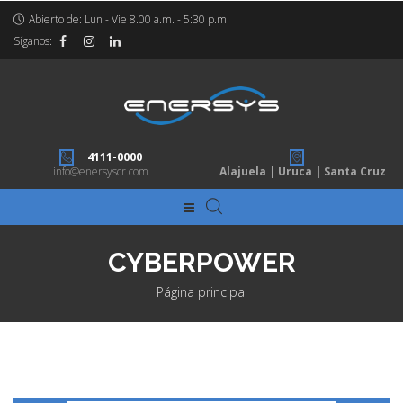
Abierto de: Lun - Vie 8.00 a.m. - 5:30 p.m.
Síganos:
4111-0000
info@enersyscr.com
Alajuela | Uruca | Santa Cruz
CYBERPOWER
Página principal