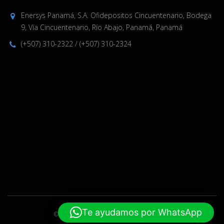
Enersys Panamá, S.A. Ofidepositos Cincuentenario, Bodega
9, Vía Cincuentenario, Río Abajo, Panamá, Panamá
(+507) 310-2322
/
(+507) 310-2324
Te ayudamos por WhatsApp
© 2019-2024 Enersys. Hecho por
ELPW