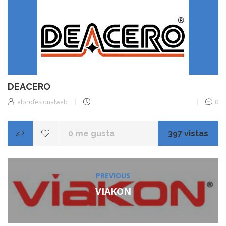
DEACERO
elprofesionalweb
0
0
me gusta
397 vistas
Navegación
PREVIOUS
Previous
de
post:
VIAKON
entradas