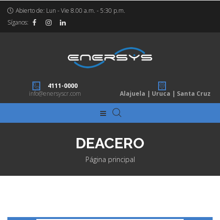
Abierto de: Lun - Vie 8.00 a.m. - 5:30 p.m.
Síganos:
4111-0000
info@enersyscr.com
Alajuela | Uruca | Santa Cruz
DEACERO
Página principal