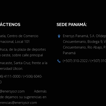
ÁCTENOS
SEDE PANAMÁ:
juela, Centro de Comercio
Enersys Panamá, S.A. Ofide
rnacional, Local 101
Cincuentenario, Bodega 9, V
Cincuentenario, Río Abajo, 
Uruca, de la plaza de deportes
Panamá
oeste, sobre calle principal
(+507) 310-2322
/
(+507) 31
acaste, Santa Cruz, frente a la
ersidad Ulicori.
06) 4111-0000
/
(+506) 6040-
0
o@enersyscr.com
Además
de dejarnos su sugerencias en
erencias@enersyscr.com