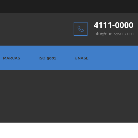
4111-0000
info@enersyscr.com
MARCAS
ISO 9001
ÚNASE