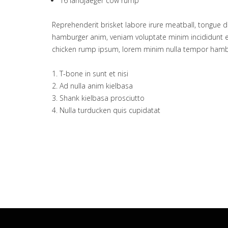
16 landjaeger cow rump
Reprehenderit brisket labore irure meatball, tongue d
hamburger anim, veniam voluptate minim incididunt 
chicken rump ipsum, lorem minim nulla tempor hamb
T-bone in sunt et nisi
Ad nulla anim kielbasa
Shank kielbasa prosciutto
Nulla turducken quis cupidatat