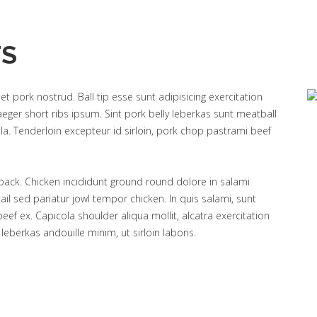
TS
 pork nostrud. Ball tip esse sunt adipisicing exercitation
jaeger short ribs ipsum. Sint pork belly leberkas sunt meatball
a. Tenderloin excepteur id sirloin, pork chop pastrami beef
tback. Chicken incididunt ground round dolore in salami
 tail sed pariatur jowl tempor chicken. In quis salami, sunt
ef ex. Capicola shoulder aliqua mollit, alcatra exercitation
eberkas andouille minim, ut sirloin laboris.