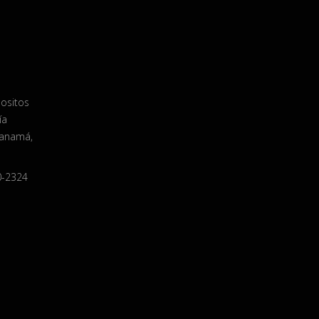
positos
ía
Panamá,
0-2324