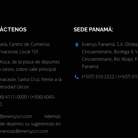
ÁCTENOS
SEDE PANAMÁ:
juela, Centro de Comercio
Enersys Panamá, S.A. Ofide
rnacional, Local 101
Cincuentenario, Bodega 9, V
Cincuentenario, Río Abajo, 
Uruca, de la plaza de deportes
Panamá
oeste, sobre calle principal
(+507) 310-2322
/
(+507) 31
acaste, Santa Cruz, frente a la
ersidad Ulicori.
06) 4111-0000
/
(+506) 6040-
0
o@enersyscr.com
Además
de dejarnos su sugerencias en
erencias@enersyscr.com