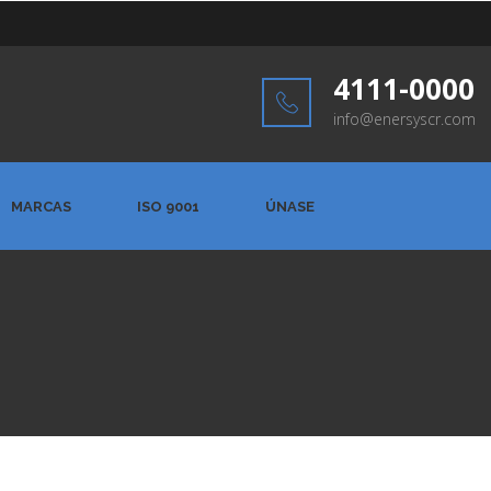
4111-0000
info@enersyscr.com
MARCAS
ISO 9001
ÚNASE