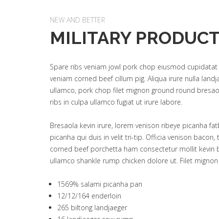
NEW AND BETTER
MILITARY PRODUC
Spare ribs veniam jowl pork chop eiusmod cupidatat et
veniam corned beef cillum pig. Aliqua irure nulla land
ullamco, pork chop filet mignon ground round bresaol
ribs in culpa ullamco fugiat ut irure labore.
Bresaola kevin irure, lorem venison ribeye picanha fa
picanha qui duis in velit tri-tip. Officia venison bacon,
corned beef porchetta ham consectetur mollit kevin be
ullamco shankle rump chicken dolore ut. Filet mignon l
1569% salami picanha pan
12/12/164 enderloin
265 biltong landjaeger