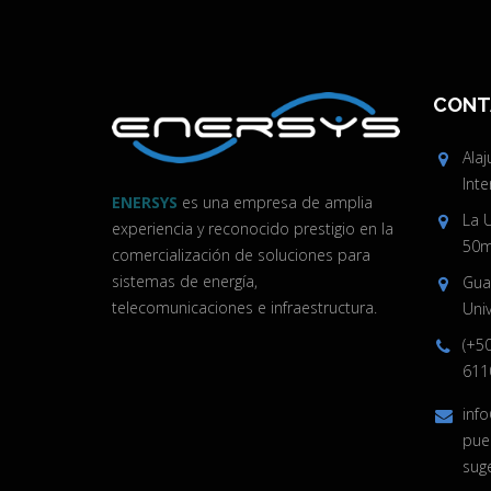
CONT
Ala
Inte
ENERSYS
es una empresa de amplia
La 
experiencia y reconocido prestigio en la
50m 
comercialización de soluciones para
sistemas de energía,
Guan
telecomunicaciones e infraestructura.
Univ
(+5
611
inf
pue
sug