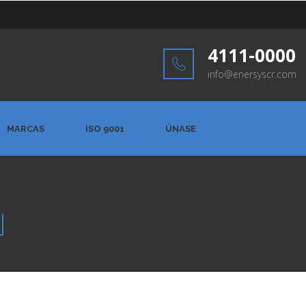
4111-0000
info@enersyscr.com
MARCAS
ISO 9001
ÚNASE