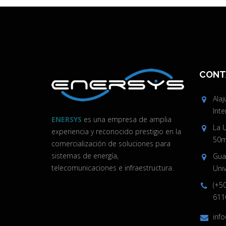
CONT
Ala
Inte
ENERSYS
es una empresa de amplia
La 
experiencia y reconocido prestigio en la
50m 
comercialización de soluciones para
sistemas de energía,
Guan
telecomunicaciones e infraestructura.
Univ
(+5
611
inf