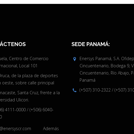
ÁCTENOS
SEDE PANAMÁ:
juela, Centro de Comercio
Enersys Panamá, S.A. Ofide
rnacional, Local 101
Cincuentenario, Bodega 9, V
Cincuentenario, Río Abajo, 
Uruca, de la plaza de deportes
Panamá
oeste, sobre calle principal
(+507) 310-2322
/
(+507) 31
acaste, Santa Cruz, frente a la
ersidad Ulicori.
06) 4111-0000
/
(+506) 6040-
0
o@enersyscr.com
Además